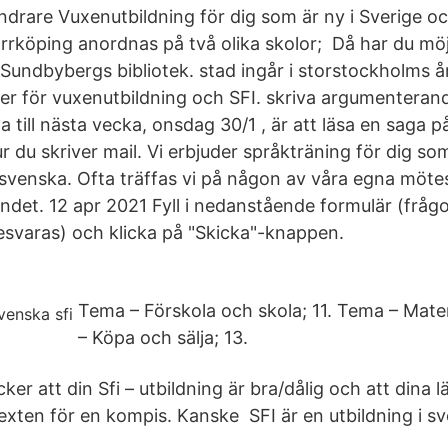
drare Vuxenutbildning för dig som är ny i Sverige och 
rrköping anordnas på två olika skolor; Då har du möjl
Sundbybergs bibliotek. stad ingår i storstockholms år
r för vuxenutbildning och SFI. skriva argumenterande
a till nästa vecka, onsdag 30/1 , är att läsa en saga p
 du skriver mail. Vi erbjuder språkträning för dig som 
 svenska. Ofta träffas vi på någon av våra egna möte
andet. 12 apr 2021 Fyll i nedanstående formulär (frå
esvaras) och klicka på "Skicka"-knappen.
Tema – Förskola och skola; 11. Tema – Mate
– Köpa och sälja; 13.
ker att din Sfi – utbildning är bra/dålig och att dina l
texten för en kompis. Kanske SFI är en utbildning i s