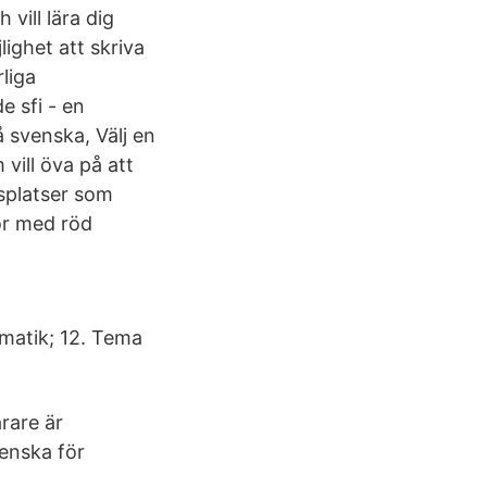
vill lära dig
ighet att skriva
liga
 sfi - en
å svenska, Välj en
vill öva på att
splatser som
gor med röd
matik; 12. Tema
ärare är
venska för