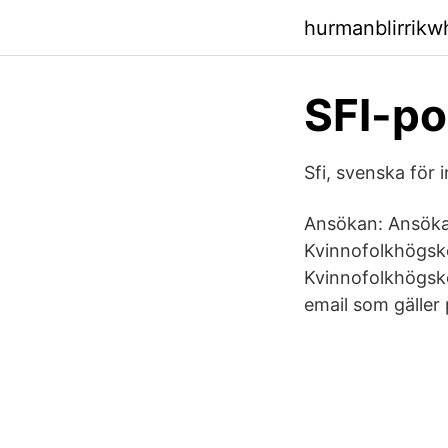
hurmanblirrik
SFI-po
Sfi, svenska för
Ansökan: Ansökan 
Kvinnofolkhögskol
Kvinnofolkhögsko
email som gäller