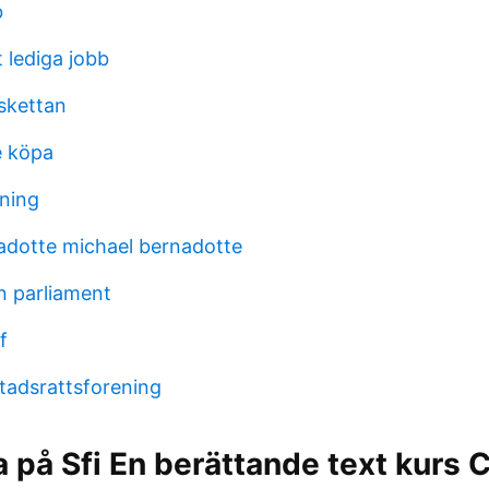
b
t lediga jobb
iskettan
e köpa
ning
adotte michael bernadotte
 parliament
f
tadsrattsforening
a på Sfi En berättande text kurs 