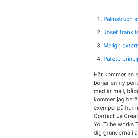
Palmstruch s
Josef frank 
Malign extern
Pareto princi
Här kommer en ex
börjar en ny peri
med är mail, både
kommer jag berät
exempel på hur m
Contact us Creat
YouTube works Te
dig grunderna i a