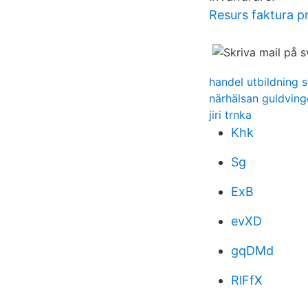
Resurs faktura p
handel utbildning 
närhälsan guldving
jiri trnka
Khk
Sg
ExB
evXD
gqDMd
RlFfX