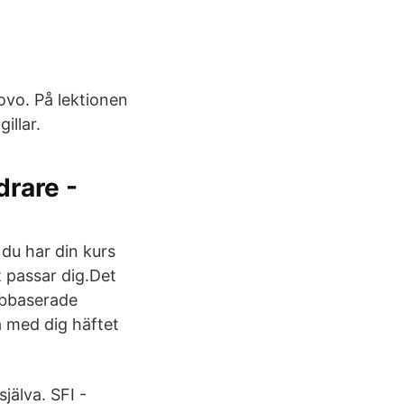
ovo. På lektionen
illar.
drare -
 du har din kurs
t passar dig.Det
ebbaserade
a med dig häftet
jälva. SFI -