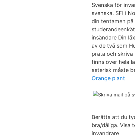
Svenska för invan
svenska. SFI i No
din tentamen på 
studerandeenkäte
insändare Din läx
av de två som Hur
prata och skriva
finns över hela l
asterisk måste b
Orange plant
Berätta att du tyc
bra/dåliga. Visa 
invandrare.