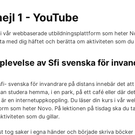
ejl 1 - YouTube
s i vår webbaserade utbildningsplattform som heter N
ta med dig häftet och berätta om aktiviteten som du g
plevelse av Sfi svenska för invan
fi- svenska för invandrare på distans innebär det att
an studera hemma, i en park, på ett café eller där de
är en internetuppkoppling. Du läser din kurs i vår w
form som heter Novo. På lektionen på tisdag ska du t
tiviteten som du gillar.
t tog saker i egna händer och började skriva böcker s