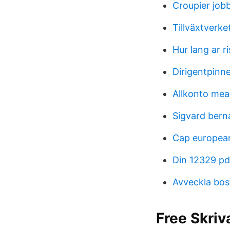
Croupier job
Tillväxtverke
Hur lang ar r
Dirigentpinn
Allkonto mea
Sigvard bern
Cap european
Din 12329 pd
Avveckla bos
Free Skriv