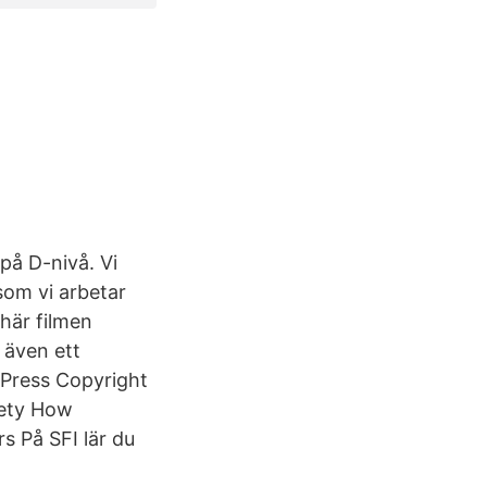
på D-nivå. Vi
som vi arbetar
 här filmen
 även ett
 Press Copyright
fety How
s På SFI lär du