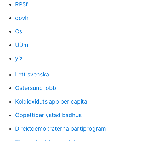
RPSf
oovh
Cs
UDm
yiz
Lett svenska
Ostersund jobb
Koldioxidutslapp per capita
Öppettider ystad badhus
Direktdemokraterna partiprogram