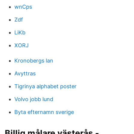
wnCps
Zdf
LiKb
XORJ
Kronobergs lan
Avyttras
Tigrinya alphabet poster
Volvo jobb lund
Byta efternamn sverige
Billig målare västerås -