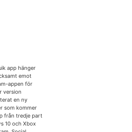
uik app hänger
tacksamt emot
ram-appen för
r version
terat en ny
eter som kommer
 från tredje part
ws 10 och Xbox
am, Social