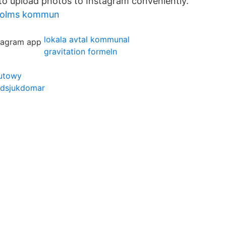
to upload photos to Instagram conveniently.
kholms kommun
lokala avtal kommunal
gravitation formeln
lutowy
ljdsjukdomar