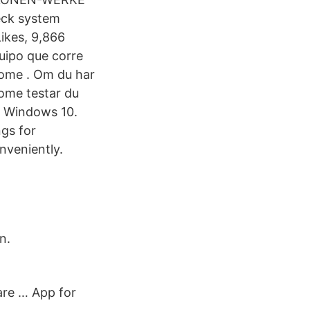
eck system
Likes, 9,866
uipo que corre
ome . Om du har
ome testar du
r Windows 10.
gs for
nveniently.
n.
are … App for