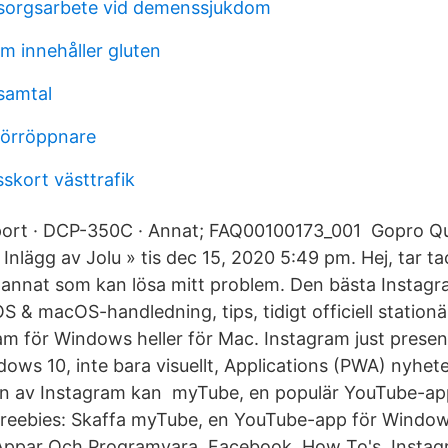
sorgsarbete vid demenssjukdom
m innehåller gluten
 samtal
dörröppnare
skort västtrafik
upport · DCP-350C · Annat; FAQ00100173_001 Gopro Q
 Inlägg av Jolu » tis dec 15, 2020 5:49 pm. Hej, tar 
ler annat som kan lösa mitt problem. Den bästa Instag
 & macOS-handledning, tips, tidigt officiell stationä
m för Windows heller för Mac. Instagram just presen
dows 10, inte bara visuellt, Applications (PWA) nyh
en av Instagram kan myTube, en populär YouTube-app
Freebies: Skaffa myTube, en YouTube-app för Windo
Appar Och Programvara, Facebook, How To's, Instagr