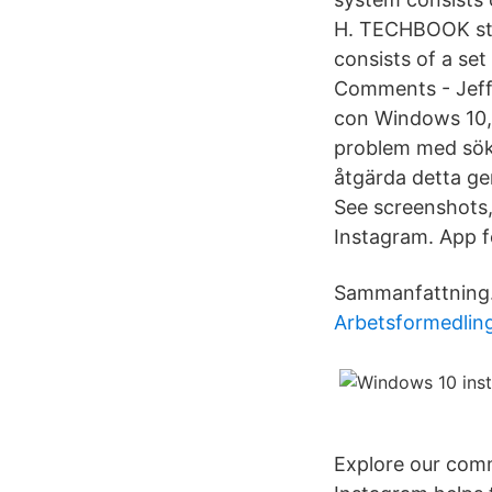
H. TECHBOOK stel
consists of a set
Comments - Jeff 
con Windows 10,
problem med sökm
åtgärda detta g
See screenshots,
Instagram. App f
Sammanfattning
Arbetsformedling
Explore our comm