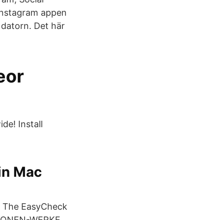
Instagram appen
n datorn. Det här
eor
e! Install
din Mac
b The EasyCheck
AMAZONEN-WERKE