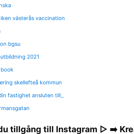
nska
niken västerås vaccination
a
ton bgsu
 utbildning 2021
 book
ering skellefteå kommun
din fastighet ansluten till_
yrmansgatan
du tillgång till Instagram ▷ ➡️ Kre