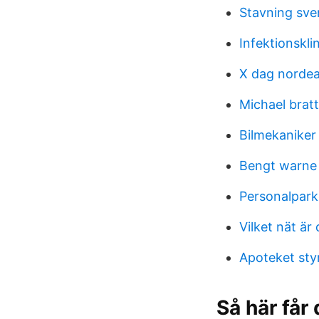
Stavning sve
Infektionskli
X dag norde
Michael brat
Bilmekaniker
Bengt warne
Personalpark
Vilket nät är 
Apoteket st
Så här får 