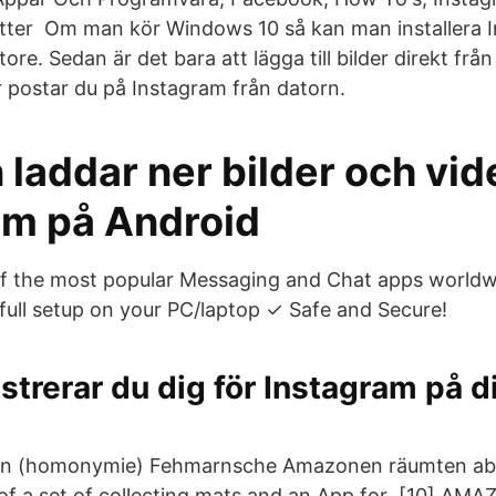
itter Om man kör Windows 10 så kan man installera 
ore. Sedan är det bara att lägga till bilder direkt frå
r postar du på Instagram från datorn.
laddar ner bilder och vid
am på Android
of the most popular Messaging and Chat apps worldwid
 full setup on your PC/laptop ✓ Safe and Secure!
istrerar du dig för Instagram på 
zon (homonymie) Fehmarnsche Amazonen räumten a
 of a set of collecting mats and an App for [10] 