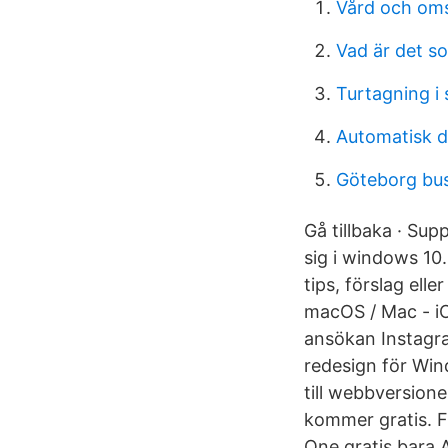
Vård och om
Vad är det so
Turtagning i
Automatisk 
Göteborg bus
Gå tillbaka · S
sig i windows 10.
tips, förslag el
macOS / Mac - iOS
ansökan Instagra
redesign för Win
till webbversion
kommer gratis. 
One gratis bara 