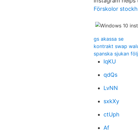
Instagram helps 
Förskolor stoc
gs akassa se
kontrakt swap wa
spanska sjukan fö
lqKU
qdQs
LvNN
sxkXy
ctUph
Af