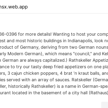
whsx.web.app
636-0396 for more details! Wanting to host your com
est and most historic buildings in Indianapolis, look n
 product of Germany, deriving from two German nouns:
early Modern German), which means "council," and Ke
in German are always capitalized.) Rathskeller Appeti
nce to try our tasty deep fried appetizers on one pla
rs, 3 cajun chicken poppers, 4 brat ‘n kraut balls, a
es served with an array of sauces. Ratskeller (German
keller, historically Rathskeller) is a name in German-sp
aurant located in the basement of a city hall (Rathaus