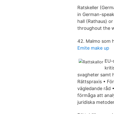
Ratskeller (German
in German-speaki
hall (Rathaus) or
throughout the w
42. Malmo som ha
Emite make up
EU-d
krit
svagheter samt h
Rättspraxis • Fö
vägledande råd • 
förmåga att anal
juridiska metoder