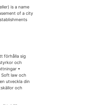
eller) is a name
asement of a city
establishments
t förhålla sig
 styrkor och
ttningar •
 Soft law och
ven utveckla din
skällor och