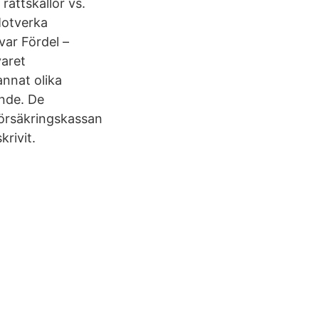
rättskällor vs.
Motverka
var Fördel –
varet
annat olika
ende. De
 Försäkringskassan
krivit.