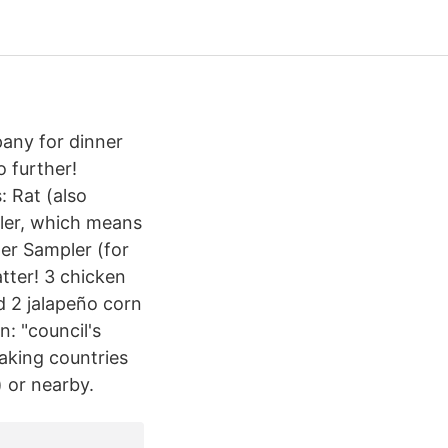
pany for dinner
o further!
 Rat (also
ller, which means
zer Sampler (for
tter! 3 chicken
nd 2 jalapeño corn
: "council's
eaking countries
) or nearby.