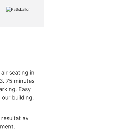
air seating in
03. 75 minutes
rking. Easy
 our building.
resultat av
ument.