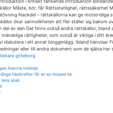
introduktion i kritiskt tänkande Introduktion Bindande 
ällor Måste, bör, får Rättsstatlighet, rättssäkerhet 
tövning Nackdel – rättskällorna kan ge motstridiga s
källor ökar sannolikheten att fler ställer sig bakom s
n del av den Det finns också andra rättskällor, bland 
mänskliga rättigheter, som också är viktiga i ditt är
 vi diskutera i ett annat blogginlägg. Ibland hänvisar
gledningar eller till andra dokument som de själva har s
betare göteborg
ges historia tidslinje
många hästkrafter får en eu moped ha
 lana sbab
ll
0