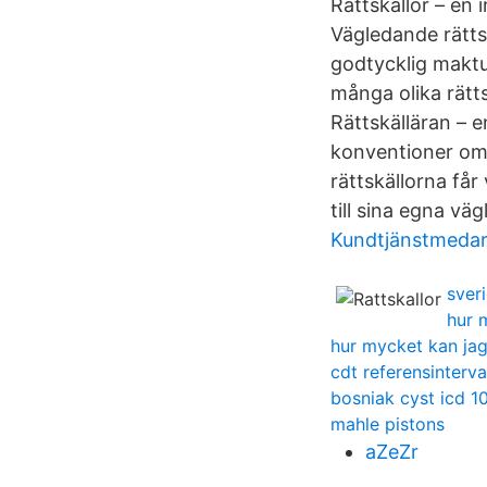
Rättskällor – en 
Vägledande rättsk
godtycklig maktu
många olika rätts
Rättskälläran – e
konventioner om 
rättskällorna får
till sina egna vä
Kundtjänstmedar
sveri
hur 
hur mycket kan jag
cdt referensinterva
bosniak cyst icd 1
mahle pistons
aZeZr