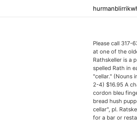
hurmanblirrik
Please call 317-
at one of the old
Rathskeller is a
spelled Rath in 
"cellar." (Nouns 
2-4) $16.95 A cha
cordon bleu finge
bread hush puppi
cellar", pl. Rats
for a bar or rest