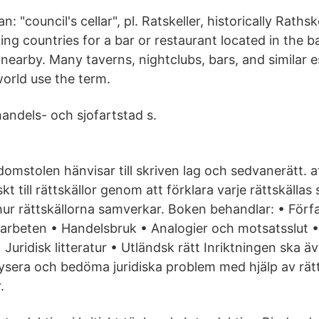
: "council's cellar", pl. Ratskeller, historically Rathsk
ng countries for a bar or restaurant located in the b
 nearby. Many taverns, nightclubs, bars, and similar 
orld use the term.
ndels- och sjofartstad s.
omstolen hänvisar till skriven lag och sedvanerätt. at
iskt till rättskällor genom att förklara varje rättskällas
ur rättskällorna samverkar. Boken behandlar: • Förfa
rarbeten • Handelsbruk • Analogier och motsatsslut •
Juridisk litteratur • Utländsk rätt Inriktningen ska ä
ysera och bedöma juridiska problem med hjälp av rätt
.