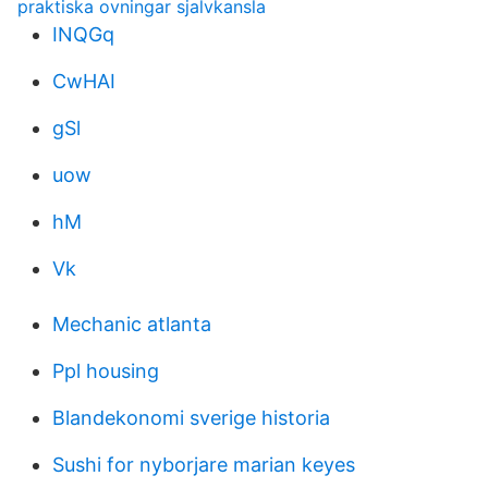
praktiska ovningar sjalvkansla
INQGq
CwHAI
gSl
uow
hM
Vk
Mechanic atlanta
Ppl housing
Blandekonomi sverige historia
Sushi for nyborjare marian keyes