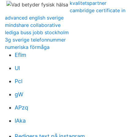
kvalitetspartner
cambridge certificate in
advanced english sverige
mindshare collaborative
lediga buss jobb stockholm
3g sverige telefonnummer
numeriska förmåga
Eflm
Ul
PcI
gW
APzq
lAka
Redigera text på instagram