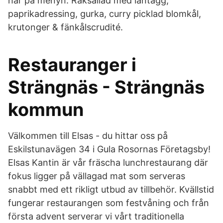
har på menyn. Räksallad med lantägg,
paprikadressing, gurka, curry picklad blomkål,
krutonger & fänkålscrudité.
Restauranger i
Strängnäs - Strängnäs
kommun
Välkommen till Elsas - du hittar oss på
Eskilstunavägen 34 i Gula Rosornas Företagsby!
Elsas Kantin är vår fräscha lunchrestaurang där
fokus ligger på vällagad mat som serveras
snabbt med ett rikligt utbud av tillbehör. Kvällstid
fungerar restaurangen som festvåning och från
första advent serverar vi vårt traditionella